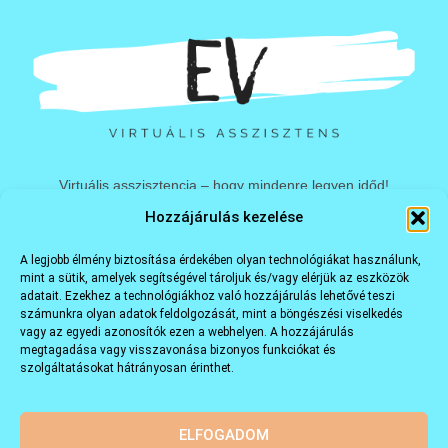
Virtuális asszisztencia – hogy mindenre legyen időd!
Hozzájárulás kezelése
info@vaev.hu
A legjobb élmény biztosítása érdekében olyan technológiákat használunk,
mint a sütik, amelyek segítségével tároljuk és/vagy elérjük az eszközök
VA
adatait. Ezekhez a technológiákhoz való hozzájárulás lehetővé teszi
számunkra olyan adatok feldolgozását, mint a böngészési viselkedés
Feladatok
vagy az egyedi azonosítók ezen a webhelyen. A hozzájárulás
megtagadása vagy visszavonása bizonyos funkciókat és
Miért én?
szolgáltatásokat hátrányosan érinthet.
Rólam
Kapcsolat
ELFOGADOM
Impresszum